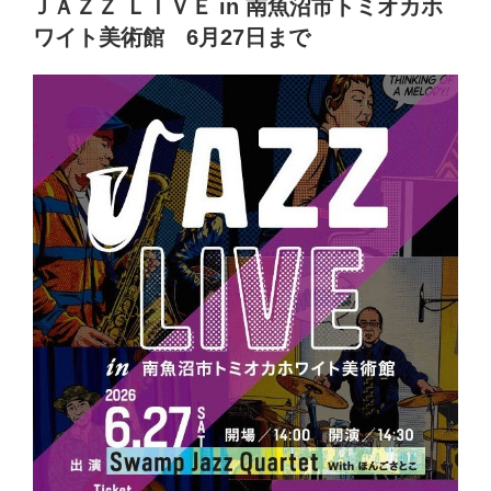
e
er
ＪＡＺＺ ＬＩＶＥ in 南魚沼市トミオカホ
日:
b
ワイト美術館 6月27日まで
o
o
k