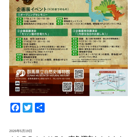
F
T
共
a
wi
有
c
tt
投
2026年5月19日
稿