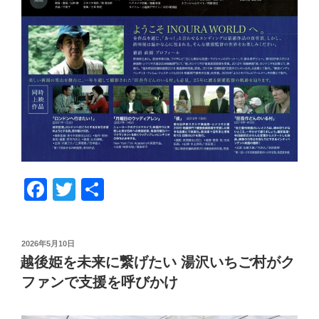
F
T
共
a
wi
有
c
tt
投
2026年5月10日
e
er
稿
越後姫を未来に繋げたい 湯沢いちご村がク
日:
b
ファンで支援を呼びかけ
o