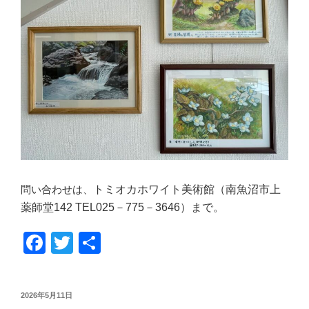
問い合わせは、
トミオカホワイト美術館（
南魚沼市上
薬師堂
142
TEL
025
－
775
－
3646）まで。
F
T
共
a
wi
有
c
tt
投
2026年5月11日
稿