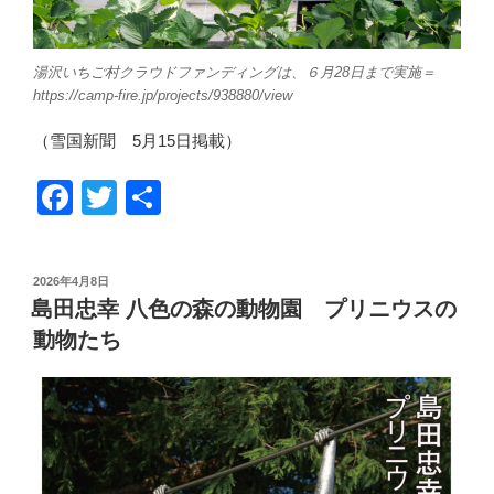
湯沢いちご村クラウドファンディングは、６月28日まで実施＝
https://camp-fire.jp/projects/938880/view
（雪国新聞 5月15日掲載）
F
T
共
a
wi
有
c
tt
投
2026年4月8日
e
er
稿
島田忠幸 八色の森の動物園 プリニウスの
日:
b
動物たち
o
o
k