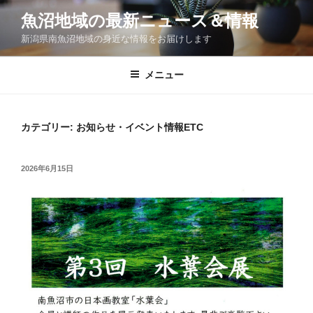
コ
魚沼地域の最新ニュース＆情報
ン
新潟県南魚沼地域の身近な情報をお届けします
テ
ン
ツ
メニュー
へ
ス
キ
カテゴリー:
お知らせ・イベント情報ETC
ッ
プ
投
2026年6月15日
稿
日: