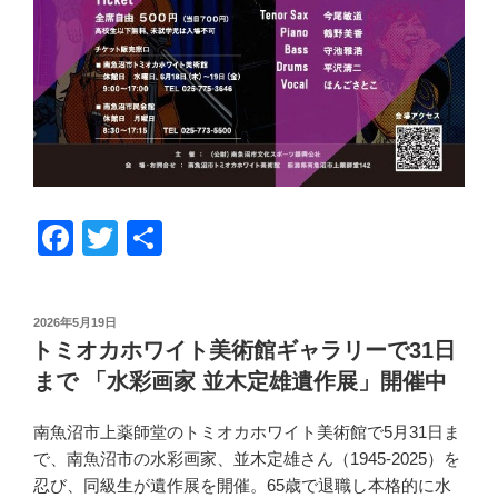
F
T
共
a
wi
有
c
tt
投
2026年5月19日
e
er
稿
トミオカホワイト美術館ギャラリーで31日
日:
b
まで 「水彩画家 並木定雄遺作展」開催中
o
南魚沼市上薬師堂のトミオカホワイト美術館で
5
月
31
日ま
o
で、南魚沼市の水彩画家、並木定雄さん（
1945-2025
）を
k
忍び、同級生が遺作展を開催。
65
歳で退職し本格的に水