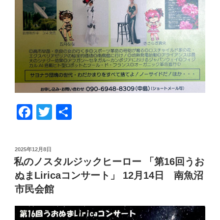
F
T
共
a
wi
有
c
tt
投
2025年12月8日
e
er
稿
私のノスタルジックヒーロー 「第16回うお
日:
b
ぬまLiricaコンサート」 12月14日 南魚沼
o
市民会館
o