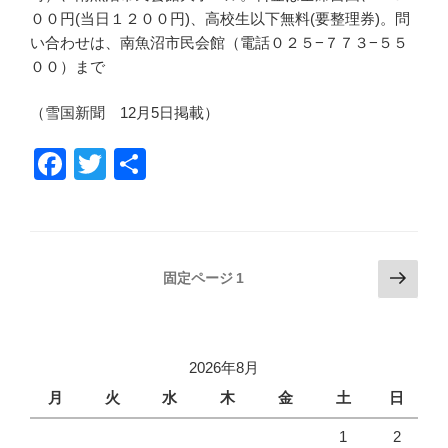
００円(当日１２００円)、高校生以下無料(要整理券)。問
い合わせは、南魚沼市民会館（電話０２５−７７３−５５
００）まで
（雪国新聞 12月5日掲載）
F
T
共
a
wi
有
c
tt
e
er
投
次
固定ページ
1
b
の
稿
o
ペ
の
ー
o
ペ
ジ
2026年8月
k
ー
月
火
水
木
金
土
日
ジ
1
2
送