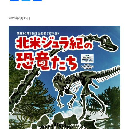
a
wi
有
c
tt
投
2026年6月15日
e
er
稿
日:
b
o
o
k