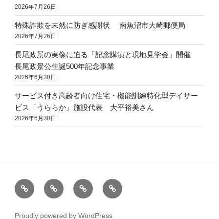
2026年7月26日
特殊詐欺を未然に防ぎ感謝状 南魚沼市大崎郵便局
2026年7月26日
長尾政景の実像に迫る「記念講演と現地見学会」開催
長尾政景公生誕500年記念事業
2026年6月30日
サービス付き高齢者向け住宅・機能訓練特化型デイサー
ビス「うららか」施設代表 大平裕美さん
2026年6月30日
地
お
地
仕
域
知
域
事
の
ら
創
professional
Proudly powered by WordPress