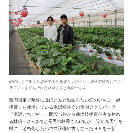
o
k
幻のいちごを守り親子で湯沢を盛り上げたいと親子で協力してク
ラファンを立ち上げた林舜さんと林信一さん
新潟限定で県外にはほとんど出回らない幻のいちご「越
後姫」を栽培している湯沢町神立の雪国アグリパーク
「湯沢いちご村」。開設当時から栽培技術責任者を務め
る林信一さん(54)と長男の林舜さん(26)が、設立20周年を
機に、老朽化したハウス設備や古くなったＨＰを一新