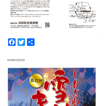
F
T
共
a
wi
有
c
tt
投
2026年2月20日
e
er
稿
日:
b
o
o
k