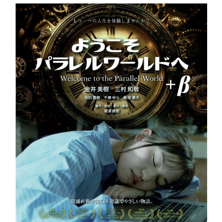
e
er
日:
b
o
o
k