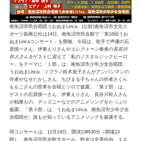
南魚沼市民合唱団うおぬまLirica、(公財)南魚沼市文化ス
ポーツ振興公社は14日、南魚沼市民会館で「第16回うお
ぬまLiricaコンサート」を開催。今回は、歌手で声優の石
原慎一さん、伊東えりさんや
エレクトーン
奏者の
長谷川
幹人さんを
ゲストに
迎えて
「私のノスタルジックヒーロ
ー」をテーマに「１部」は、南魚沼市少年少女合唱団、
うおぬまLirica、ソプラノ鈴木規子さんがアンパンマンの
作者やなせたかしさん、ちびまる子ちゃんの作者さくら
ももこさんの世界を合唱とソロで披露。「第２部」は、
ゲストの石原慎一さん、伊東えりさん、長谷川幹人さん
が戦隊もの、ディズニーなどのアニメソングをたっぷり
披露。「第３部」は、うおぬまLirica、南魚沼市少年少女
合唱団が、誰もが知っているアニメソングを披露する。
同コンサートは、12月14日、開演13時30分（開場13
時）、南魚沼市民会館大ホール。料金は全席自由、１０