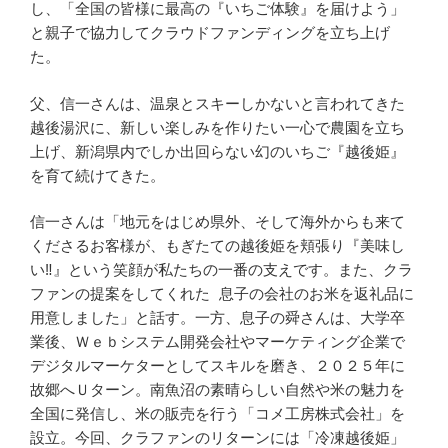
し、「全国の皆様に最高の『いちご体験』を届けよう」
と親子で協力してクラウドファンディングを立ち上げ
た。
父、信一さんは、温泉とスキーしかないと言われてきた
越後湯沢に、新しい楽しみを作りたい一心で農園を立ち
上げ、新潟県内でしか出回らない幻のいちご『越後姫』
を育て続けてきた。
信一さんは「地元をはじめ県外、そして海外からも来て
くださるお客様が、もぎたての越後姫を頬張り『美味し
い‼』という笑顔が私たちの一番の支えです。また、クラ
ファンの提案をしてくれた 息子の会社のお米を返礼品に
用意しました」と話す。一方、息子の舜さんは、大学卒
業後、Ｗｅｂシステム開発会社やマーケティング企業で
デジタルマーケターとしてスキルを磨き、２０２５年に
故郷へＵターン。南魚沼の素晴らしい自然や米の魅力を
全国に発信し、米の販売を行う「コメ工房株式会社」を
設立。今回、クラファンのリターンには「冷凍越後姫」