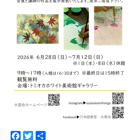
F
T
共