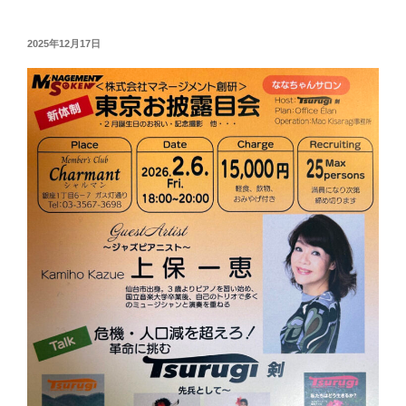
a
wi
有
c
tt
投
2025年12月17日
e
er
稿
日:
b
o
o
k