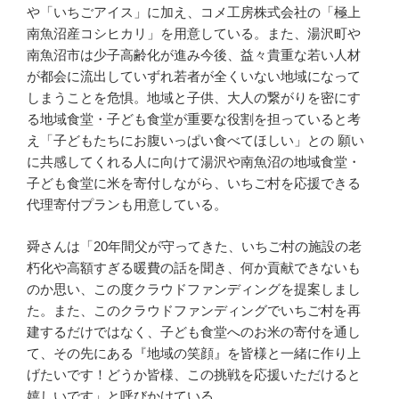
や「いちごアイス」に加え、コメ工房株式会社の「極上
南魚沼産コシヒカリ」を用意している。また、湯沢町や
南魚沼市は少子高齢化が進み今後、益々貴重な若い人材
が都会に流出していずれ若者が全くいない地域になって
しまうことを危惧。地域と子供、大人の繋がりを密にす
る地域食堂・子ども食堂が重要な役割を担っていると考
え「子どもたちにお腹いっぱい食べてほしい」との 願い
に共感してくれる人に向けて湯沢や南魚沼の地域食堂・
子ども食堂に米を寄付しながら、いちご村を応援できる
代理寄付プランも用意している。
舜さんは「20年間父が守ってきた、いちご村の施設の老
朽化や高額すぎる暖費の話を聞き、何か貢献できないも
のか思い、この度クラウドファンディングを提案しまし
た。また、このクラウドファンディングでいちご村を再
建するだけではなく、子ども食堂へのお米の寄付を通し
て、その先にある『地域の笑顔』を皆様と一緒に作り上
げたいです！どうか皆様、この挑戦を応援いただけると
嬉しいです」と呼びかけている。