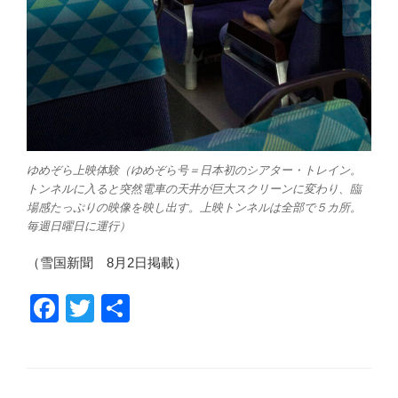
ゆめぞら上映体験（ゆめぞら号＝日本初のシアター・トレイン。
トンネルに入ると突然電車の天井が巨大スクリーンに変わり、臨
場感たっぷりの映像を映し出す。上映トンネルは全部で５カ所。
毎週日曜日に運行）
（雪国新聞 8月2日掲載）
F
T
共
a
wi
有
c
tt
e
er