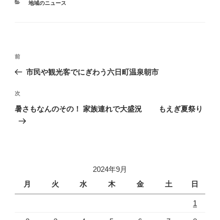
カ
地域のニュース
b
テ
ゴ
o
リ
ー
o
投
k
前
前
稿
の
市民や観光客でにぎわう六日町温泉朝市
ナ
投
ビ
稿
次
次
ゲ
の
暑さもなんのその！ 家族連れで大盛況 もえぎ夏祭り
投
ー
稿
シ
ョ
ン
2024年9月
月
火
水
木
金
土
日
1