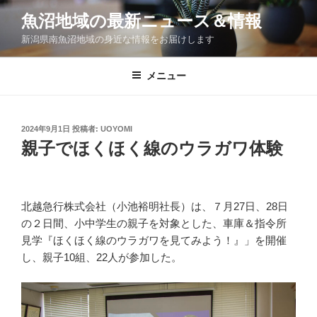
コ
魚沼地域の最新ニュース＆情報
ン
新潟県南魚沼地域の身近な情報をお届けします
テ
ン
ツ
メニュー
へ
ス
キ
投
2024年9月1日
投稿者:
UOYOMI
稿
ッ
親子でほくほく線のウラガワ体験
日:
プ
北越急行株式会社（小池裕明社長）は、７月27日、28日
の２日間、小中学生の親子を対象とした、車庫＆指令所
見学『ほくほく線のウラガワを見てみよう！』」を開催
し、親子10組、22人が参加した。