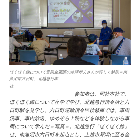
ほくほく線について営業企画課の水澤孝夫さんが詳しく解説＝南
魚沼市六日町、北越急行本
社
参加者は、同社本社で、
ほくほく線について座学で学び、北越急行指令所
と六
日町駅を見学し、六日町運輸指令区検修庫では、車両
洗車、車内放送、ゆめぞら上映などを体験しながら車
両について学んだ＝写真＝。
北越急行「ほくほく線」
は、南魚沼市六日町を起点とし、上越市犀潟に至る全