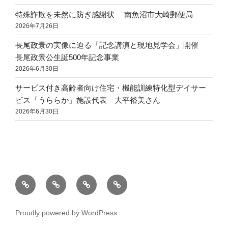
特殊詐欺を未然に防ぎ感謝状 南魚沼市大崎郵便局
2026年7月26日
長尾政景の実像に迫る「記念講演と現地見学会」開催
長尾政景公生誕500年記念事業
2026年6月30日
サービス付き高齢者向け住宅・機能訓練特化型デイサー
ビス「うららか」施設代表 大平裕美さん
2026年6月30日
地
お
地
仕
域
知
域
事
の
ら
創
professional
Proudly powered by WordPress
ニ
せ・
造