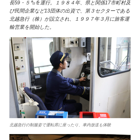
長59・５㌔を運行。１９８４年、県と関係17市町村及
び民間企業など13団体の出資で、第３セクターである
北越急行（株）が設立され、１９９７年３月に旅客運
輸営業を開始した。
北越急行の制服姿で運転席に座ったり、車内放送も体験