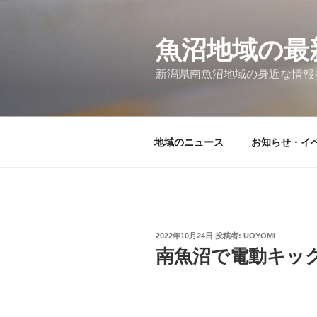
コ
ン
テ
魚沼地域の最
ン
新潟県南魚沼地域の身近な情報
ツ
へ
ス
キ
地域のニュース
お知らせ・イベ
ッ
プ
投
2022年10月24日
投稿者:
UOYOMI
稿
南魚沼で電動キッ
日: