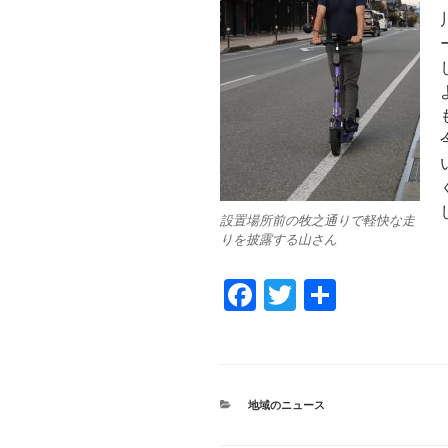
設置場所前の牧之通りで軽快な走
りを披露する山さん
F
T
共
a
wi
有
c
tt
e
er
カ
地域のニュース
b
テ
ゴ