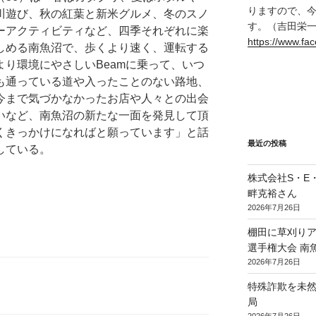
りますので、
川遊び、秋の紅葉と新米グルメ、冬のスノ
す。（吉田栄
ーアクティビティなど、四季それぞれに楽
https://www.f
しめる南魚沼で、歩くより速く、運転する
より環境にやさしいBeamに乗って、いつ
も通っている道や入ったことのない路地、
今まで気づかなかったお店や人々との出会
いなど、南魚沼の新たな一面を発見して頂
くきっかけになればと願っています」と話
最近の投稿
している。
株式会社S・E・P
畔克裕さん
2026年7月26日
棚田に草刈り
選手権大会 南
2026年7月26日
特殊詐欺を未
局
2026年7月26日