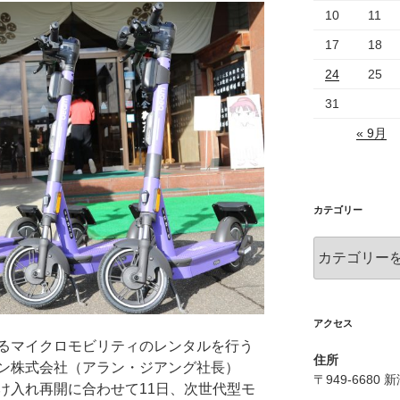
10
11
17
18
24
25
31
« 9月
カテゴリー
カ
テ
ゴ
リ
ー
アクセス
るマイクロモビリティのレンタルを行う
住所
ン株式会社（アラン・ジアング社長）
〒949-6680
け入れ再開に合わせて11日、次世代型モ