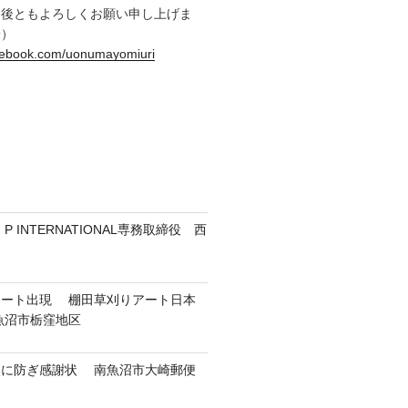
今後ともよろしくお願い申し上げま
一）
acebook.com/uonumayomiuri
 INTERNATIONAL専務取締役 西
アート出現 棚田草刈りアート日本
魚沼市栃窪地区
然に防ぎ感謝状 南魚沼市大崎郵便