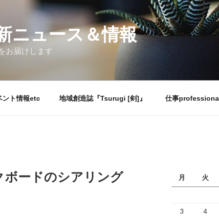
新ニュース＆情報
をお届けします
ント情報etc
地域創造誌『Tsurugi [剣]』
仕事professiona
クボードのシアリング
月
火
3
4