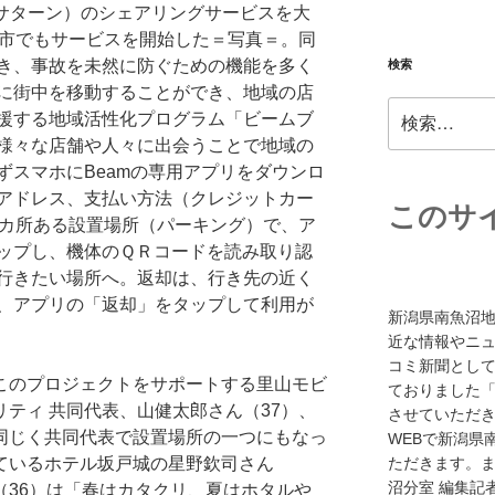
ビームサターン）のシェアリングサービスを大
沼市でもサービスを開始した＝写真＝。同
き、事故を未然に防ぐための機能を多く
検索
に街中を移動することができ、地域の店
検
援する地域活性化プログラム「ビームブ
索:
様々な店舗や人々に出会うことで地域の
ずスマホにBeamの専用アプリをダウンロ
アドレス、支払い方法（クレジットカー
このサ
0カ所ある設置場所（パーキング）で、ア
ップし、機体のＱＲコードを読み取り認
行きたい場所へ。返却は、行き先の近く
、アプリの「返却」をタップして利用が
新潟県南魚沼
近な情報やニ
コミ新聞として
このプロジェクトをサポートする里山モビ
ておりました「
リティ 共同代表、山健太郎さん（37）、
させていただき
同じく共同代表で設置場所の一つにもなっ
WEBで新潟県
ているホテル坂戸城の星野欽司さん
ただきます。また
沼分室 編集記
（36）は「春はカタクリ、夏はホタルや