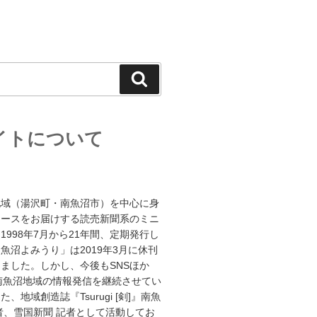
検
索
イトについて
地域（湯沢町・南魚沼市）を中心に身
ュースをお届けする読売新聞系のミニ
1998年7月から21年間、定期発行し
魚沼よみうり」は2019年3月に休刊
ました。しかし、今後もSNSほか
南魚沼地域の情報発信を継続させてい
、地域創造誌『Tsurugi [剣]』南魚
者、雪国新聞 記者として活動してお