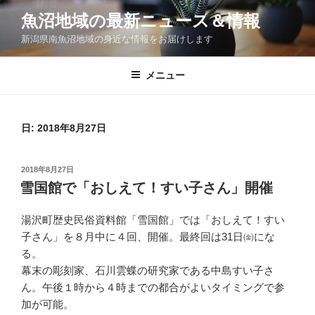
コ
魚沼地域の最新ニュース＆情報
ン
新潟県南魚沼地域の身近な情報をお届けします
テ
ン
ツ
メニュー
へ
ス
キ
日:
2018年8月27日
ッ
プ
投
2018年8月27日
稿
雪国館で「おしえて！すい子さん」開催
日:
湯沢町歴史民俗資料館「雪国館」では「おしえて！すい
子さん」を８月中に４回、開催。最終回は31日㈮にな
る。
幕末の彫刻家、石川雲蝶の研究家である中島すい子さ
ん。午後１時から４時までの都合がよいタイミングで参
加が可能。