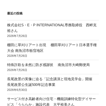
最近の投稿
株式会社S・E・P INTERNATIONAL専務取締役 西畔克
裕さん
2026年7月26日
棚田に草刈りアート出現 棚田草刈りアート日本選手権
大会 南魚沼市栃窪地区
2026年7月26日
特殊詐欺を未然に防ぎ感謝状 南魚沼市大崎郵便局
2026年7月26日
長尾政景の実像に迫る「記念講演と現地見学会」開催
長尾政景公生誕500年記念事業
2026年6月30日
サービス付き高齢者向け住宅・機能訓練特化型デイサー
ビス「うららか」施設代表 大平裕美さん