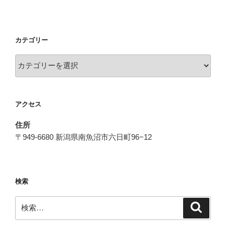
カテゴリー
カ
テ
ゴ
リ
アクセス
ー
住所
〒949-6680 新潟県南魚沼市六日町96−12
検索
検
検
索
索: