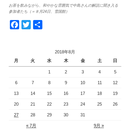
お茶を飲みながら、和やかな雰囲気で中島さんの解説に聞き入る
参加者たち（＝８月24日、雪国館）
F
T
共
a
wi
有
c
tt
e
er
2018年8月
b
月
火
水
木
金
土
日
o
1
2
3
4
5
o
6
7
8
9
10
11
12
k
13
14
15
16
17
18
19
20
21
22
23
24
25
26
27
28
29
30
31
« 7月
9月 »