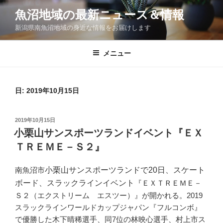
コ
魚沼地域の最新ニュース＆情報
ン
新潟県南魚沼地域の身近な情報をお届けします
テ
ン
ツ
メニュー
へ
ス
キ
日:
2019年10月15日
ッ
プ
投
2019年10月15日
稿
小栗山サンスポーツランドイベント『ＥＸ
日:
ＴＲＥＭＥ－Ｓ２』
南魚沼市
小栗山サンスポーツランドで20日、スケート
ボード、スラックラインイベント
『ＥＸＴＲＥＭＥ－
Ｓ２（エクストリーム エスツー）』が開かれる。2019
スラックラインワールドカップジャパン『フルコンボ』
で優勝した木下晴稀選手、同7位の林映心選手、村上市ス