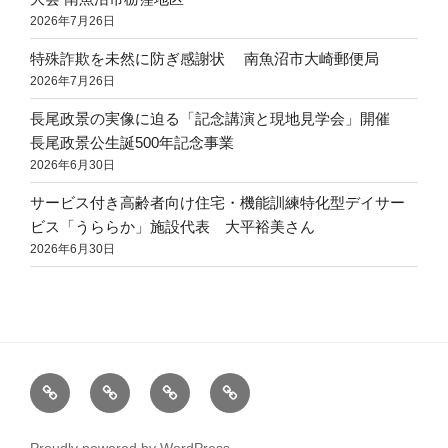
2026年7月26日
特殊詐欺を未然に防ぎ感謝状 南魚沼市大崎郵便局
2026年7月26日
長尾政景の実像に迫る「記念講演と現地見学会」開催
長尾政景公生誕500年記念事業
2026年6月30日
サービス付き高齢者向け住宅・機能訓練特化型デイサー
ビス「うららか」施設代表 大平裕美さん
2026年6月30日
地
お
地
仕
域
知
域
事
の
ら
創
professional