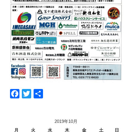
F
T
共
a
wi
有
c
tt
e
er
2019年10月
b
月
火
水
木
金
土
日