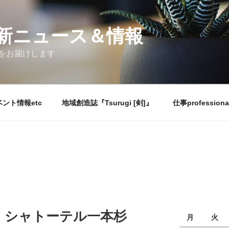
新ニュース＆情報
をお届けします
ント情報etc
地域創造誌『Tsurugi [剣]』
仕事professiona
 シャトーテル一本杉
月
火