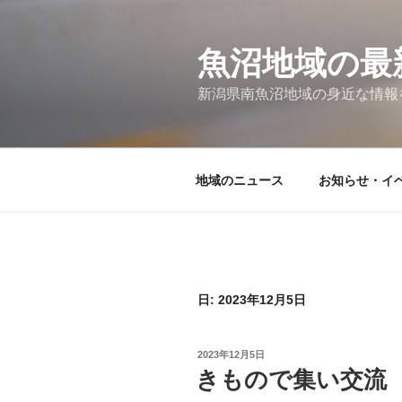
コ
ン
テ
魚沼地域の最
ン
新潟県南魚沼地域の身近な情報
ツ
へ
ス
キ
地域のニュース
お知らせ・イベ
ッ
プ
日:
2023年12月5日
投
2023年12月5日
稿
きもので集い交流
日: