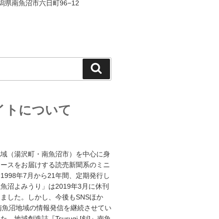
 新潟県南魚沼市六日町96−12
検
索
イトについて
地域（湯沢町・南魚沼市）を中心に身
ュースをお届けする読売新聞系のミニ
1998年7月から21年間、定期発行し
魚沼よみうり」は2019年3月に休刊
ました。しかし、今後もSNSほか
南魚沼地域の情報発信を継続させてい
、地域創造誌『Tsurugi [剣]』南魚