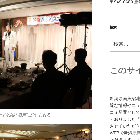
〒949-6680
検索
検
索:
このサ
新潟県南魚沼
近な情報やニ
コミ新聞として
ード歌謡の歌声に酔いしれる
ておりました「
させていただき
WEBで新潟県
ただきます。また