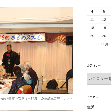
4
5
11
12
18
19
25
26
« 11月
カテゴリー
カ
テ
ゴ
リ
ー
アクセス
の乾杯音頭で開宴（＝11日、南魚沼市塩沢、シャト
住所