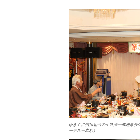
ゆきぐに信用組合の小野澤一成理事長
ーテル一本杉）