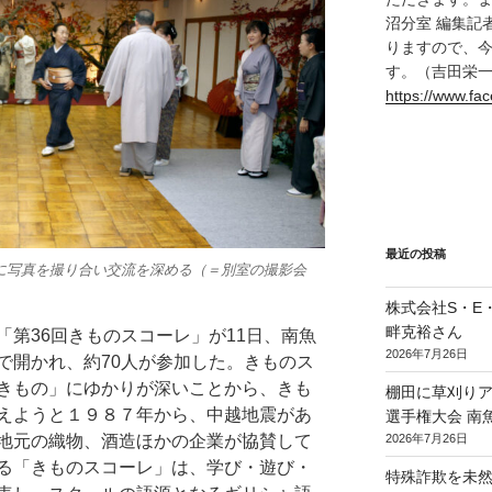
沼分室 編集記
りますので、
す。（吉田栄
https://www.f
最近の投稿
に写真を撮り合い交流を深める（＝別室の撮影会
株式会社S・E・P
畔克裕さん
第36回きものスコーレ」が11日、南魚
2026年7月26日
で開かれ、約70人が参加した。きものス
きもの」にゆかりが深いことから、きも
棚田に草刈り
えようと１９８７年から、中越地震があ
選手権大会 南
地元の織物、酒造ほかの企業が協賛して
2026年7月26日
る「きものスコーレ」は、学び・遊び・
特殊詐欺を未