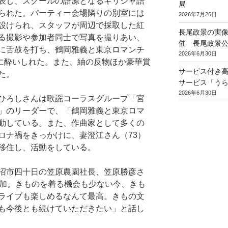
表し、スクールの語源となるギリシャ語
局
られた。
パーティー会場隣りの別室には
2026年7月26日
設けられ、スタッフが周辺で採取した紅
長尾政景の実
る撮影や参加者同士で写真を撮りあい、
催 長尾政景公
に舌鼓を打ち、鶴岡雅義と東京ロマンチ
2026年6月30日
声に酔いしれた。また、紬の反物ほか豪華賞
サービス付き
た。
サービス「う
2026年6月30日
ひろしさんは歌謡コーラスグループ「宮
」のリーダーで、「
鶴岡雅義と
東京ロマ
動している。また、作曲家として多くの
ロナ禍をきっかけに、妻澄江さん（73）
移住し、活動をしている。
沼市四十日の笠原農園社長、笠原勝彦さ
参加。きものを着る機会も少ない今、きも
ライブも楽しめるなんて最高。きもの文
も今後とも続けていただきたい」と話し