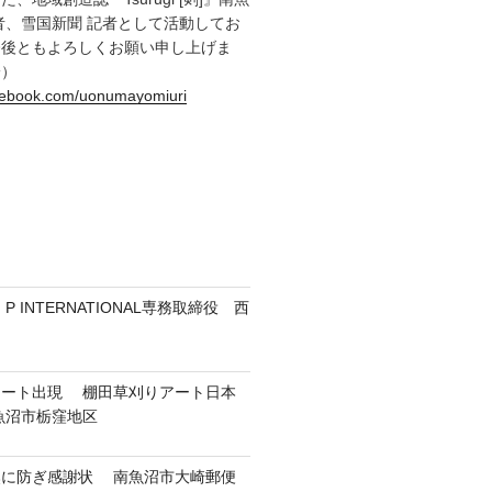
者、雪国新聞 記者として活動してお
今後ともよろしくお願い申し上げま
一）
acebook.com/uonumayomiuri
 INTERNATIONAL専務取締役 西
アート出現 棚田草刈りアート日本
魚沼市栃窪地区
然に防ぎ感謝状 南魚沼市大崎郵便