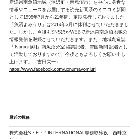
新潟県南魚沼地域（湯沢町・南魚沼市）を中心に身近な
情報やニュースをお届けする読売新聞系のミニコミ新聞
として1998年7月から21年間、定期発行しておりました
「魚沼よみうり」は2019年3月に休刊させていただきまし
た。しかし、今後もSNSほかWEBで新潟県南魚沼地域の
情報発信を継続させていただきます。また、地域創造誌
『Tsurugi [剣]』南魚沼分室 編集記者、雪国新聞 記者とし
て活動しておりますので、今後ともよろしくお願い申し
上げます。（吉田栄一）
https://www.facebook.com/uonumayomiuri
最近の投稿
株式会社S・E・P INTERNATIONAL専務取締役 西畔克