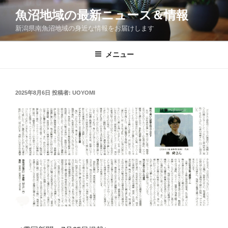
コ
魚沼地域の最新ニュース＆情報
ン
新潟県南魚沼地域の身近な情報をお届けします
テ
ン
ツ
メニュー
へ
ス
キ
投
2025年8月6日
投稿者:
UOYOMI
稿
ッ
日:
プ