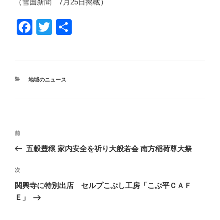
（雪国新聞 7月25日掲載）
F
T
共
a
wi
有
c
tt
e
er
カ
地域のニュース
b
テ
ゴ
o
リ
ー
o
投
k
前
前
稿
の
五穀豊穣 家内安全を祈り大般若会 南方稲荷尊大祭
ナ
投
ビ
稿
次
次
ゲ
の
関興寺に特別出店 セルプこぶし工房「こぶ平ＣＡＦ
投
ー
Ｅ」
稿
シ