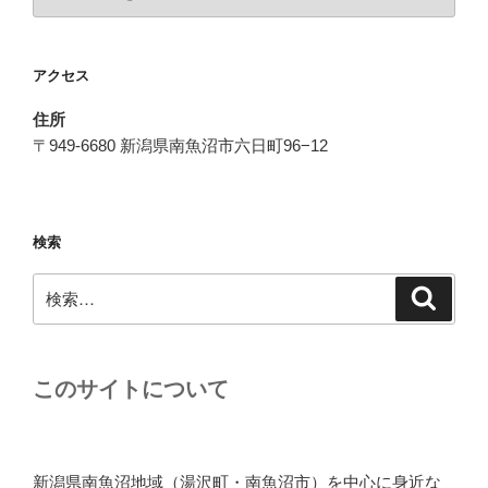
テ
ゴ
リ
アクセス
ー
住所
〒949-6680 新潟県南魚沼市六日町96−12
検索
検
検
索
索:
このサイトについて
新潟県南魚沼地域（湯沢町・南魚沼市）を中心に身近な