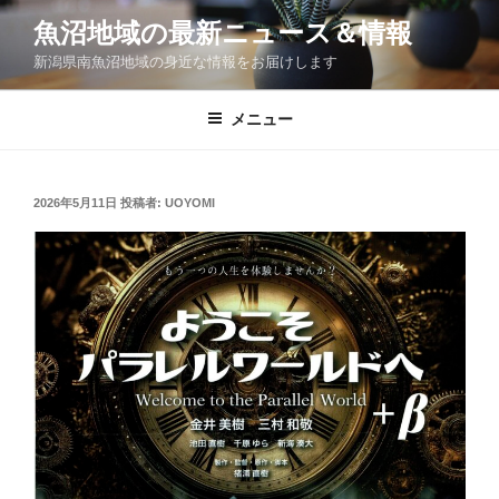
コ
魚沼地域の最新ニュース＆情報
ン
新潟県南魚沼地域の身近な情報をお届けします
テ
ン
ツ
メニュー
へ
ス
キ
投
2026年5月11日
投稿者:
UOYOMI
稿
ッ
日:
プ