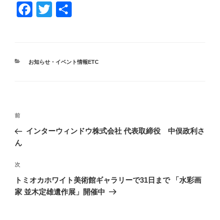
F
T
共
a
wi
有
c
tt
e
er
カ
お知らせ・イベント情報ETC
b
テ
ゴ
o
リ
ー
o
投
k
前
前
稿
の
インターウィンドウ株式会社 代表取締役 中俣政利さ
ナ
投
ん
ビ
稿
ゲ
次
次
の
ー
トミオカホワイト美術館ギャラリーで31日まで 「水彩画
投
シ
家 並木定雄遺作展」開催中
稿
ョ