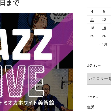
7日まで
4
5
11
12
18
19
25
26
« 4月
カテゴリー
カ
テ
ゴ
リ
ー
アクセス
住所