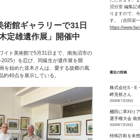
沼分室 編集記
りますので、
す。（吉田栄
術館ギャラリーで31日
https://www.f
並木定雄遺作展」開催中
ワイト美術館で
5
月
31
日まで、南魚沼市の
-2025
）を忍び、同級生が遺作展を開
画を始めた並木さんは、愛する故郷の風
最近の投稿
品約
40
点を展示している。
株式会社S・E・P
畔克裕さん
2026年7月26日
棚田に草刈り
選手権大会 南
2026年7月26日
特殊詐欺を未