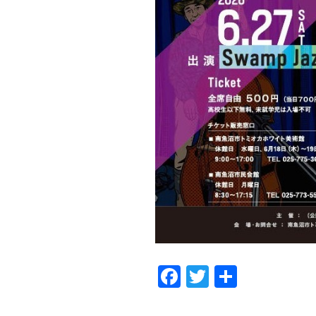
F
T
共
a
wi
有