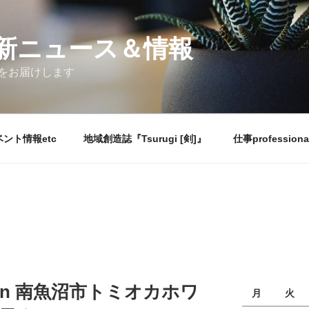
新ニュース＆情報
をお届けします
ント情報etc
地域創造誌『Tsurugi [剣]』
仕事professiona
in 南魚沼市トミオカホワ
月
火