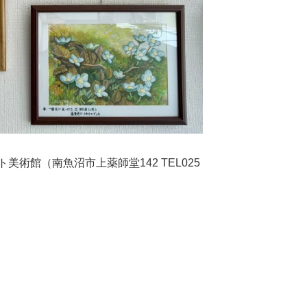
ト美術館（
南魚沼市上薬師堂
142
TEL
025