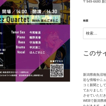
〒949-6680
検索
検
索:
このサ
新潟県南魚沼
近な情報やニ
コミ新聞として
ておりました「
させていただき
WEBで新潟県
ただきます。また