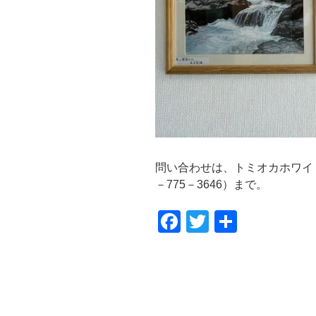
問い合わせは、
トミオカホワイ
－
775
－
3646）まで。
F
T
共
a
wi
有
c
tt
e
er
b