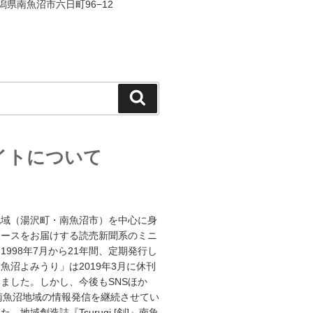
 新潟県南魚沼市六日町96−12
検
索
イトについて
地域（湯沢町・南魚沼市）を中心に身
ュースをお届けする読売新聞系のミニ
1998年7月から21年間、定期発行し
魚沼よみうり」は2019年3月に休刊
ました。しかし、今後もSNSほか
南魚沼地域の情報発信を継続させてい
、地域創造誌『Tsurugi [剣]』南魚