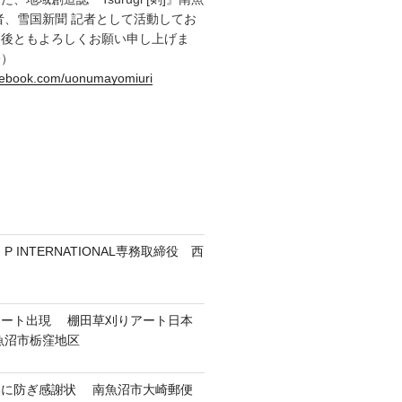
者、雪国新聞 記者として活動してお
今後ともよろしくお願い申し上げま
一）
acebook.com/uonumayomiuri
 INTERNATIONAL専務取締役 西
アート出現 棚田草刈りアート日本
魚沼市栃窪地区
然に防ぎ感謝状 南魚沼市大崎郵便