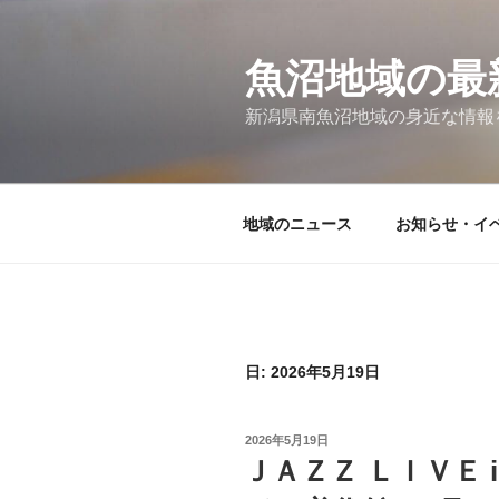
コ
ン
テ
魚沼地域の最
ン
新潟県南魚沼地域の身近な情報
ツ
へ
ス
キ
地域のニュース
お知らせ・イベ
ッ
プ
日:
2026年5月19日
投
2026年5月19日
稿
ＪＡＺＺ ＬＩＶＥ 
日: