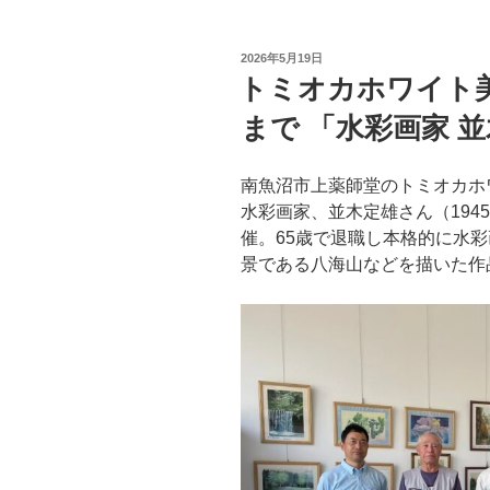
c
tt
e
er
投
2026年5月19日
b
稿
トミオカホワイト美
日:
o
まで 「水彩画家 
o
k
南魚沼市上薬師堂のトミオカホ
水彩画家、並木定雄さん（
1945
催。
65
歳で退職し本格的に水彩
景である八海山などを描いた作