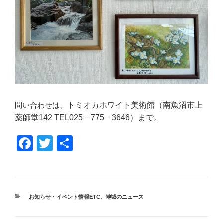
問い合わせは、
トミオカホワイト美術館（
南魚沼市上
薬師堂
142
TEL
025
－
775
－
3646）まで。
F
T
共
a
wi
有
c
tt
e
er
カ
お知らせ・イベント情報ETC
、
地域のニュース
b
テ
ゴ