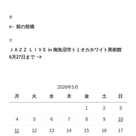
o
リ
ー
o
投
k
前
前
稿
の
前の投稿
ナ
投
ビ
稿
次
次
ゲ
の
ＪＡＺＺ ＬＩＶＥ in 南魚沼市トミオカホワイト美術館
投
ー
6月27日まで
稿
シ
ョ
ン
2026年5月
月
火
水
木
金
土
日
1
2
3
4
5
6
7
8
9
10
11
12
13
14
15
16
17