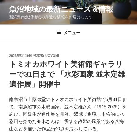
コ
魚沼地域の最新ニュース＆情報
ン
新潟県南魚沼地域の身近な情報をお届けします
テ
ン
ツ
メニュー
へ
ス
キ
投
2026年5月19日
投稿者:
UOYOMI
稿
ッ
トミオカホワイト美術館ギャラリ
日:
プ
ーで31日まで 「水彩画家 並木定雄
遺作展」開催中
南魚沼市上薬師堂のトミオカホワイト美術館で
5
月
31
日ま
で、南魚沼市の水彩画家、並木定雄さん（
1945-2025
）を
忍び、同級生が遺作展を開催。
65
歳で退職し本格的に水
彩画を始めた並木さんは、愛する故郷の風景である八海
山などを描いた作品約
40
点を展示している。