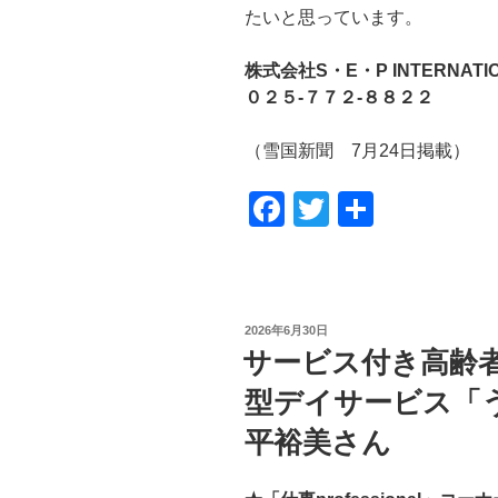
たいと思っています。
株式会社S・E・P INTERNA
０２５-７７２-８８２２
（雪国新聞 7月24日掲載）
F
T
共
a
wi
有
c
tt
e
er
投
2026年6月30日
b
稿
サービス付き高齢
日:
o
型デイサービス「
o
平裕美さん
k