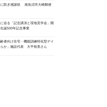
然に防ぎ感謝状 南魚沼市大崎郵便
像に迫る「記念講演と現地見学会」開
生誕500年記念事業
高齢者向け住宅・機能訓練特化型デイ
ららか」施設代表 大平裕美さん