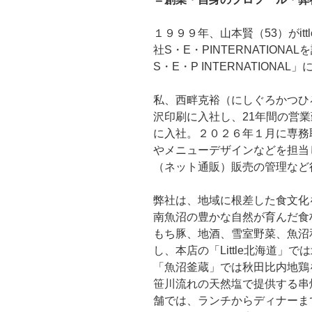
１９９９年、山本賢（53）がit
社S・E・PINTERNATION
S・E・P INTERNATIONA
私、西畔克裕（にしぐろかつひ
沢印刷に入社し、21年間の営業勤務
に入社。２０２６年１月に専務
やメニューデザインなどを担当
（ネット通販）販売の管理など
弊社は、地域に根差した食文化
南魚沼の豊かな自然が育んだ食
もち豚、地酒、雪室野菜、魚沼
し、本店の「Little北海道」
「魚沼釜蔵」では秋田比内地鶏
笹川流れの天然塩で提供する串
舗では、ランチからディナーま