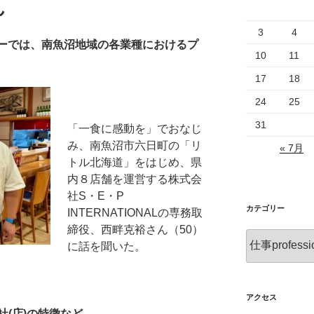
ん
3
4
ーでは、南魚沼地域の各業種におけるプ
10
11
17
18
24
25
31
「一食に感動を」でおなじ
み、南魚沼市六日町の「リ
« 7月
トル北海道」をはじめ、県
内８店舗を運営する株式会
社S・E・P
カテゴリー
INTERNATIONALの専務取
締役、西畔克裕さん（50）
カ
に話を聞いた。
テ
ゴ
リ
ー
アクセス
(店)の特徴など