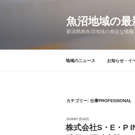
コ
ン
テ
魚沼地域の最
ン
新潟県南魚沼地域の身近な情報
ツ
へ
ス
キ
地域のニュース
お知らせ・イベ
ッ
プ
カテゴリー:
仕事PROFESSIONAL
投
2026年7月26日
稿
株式会社S・E・P I
日: