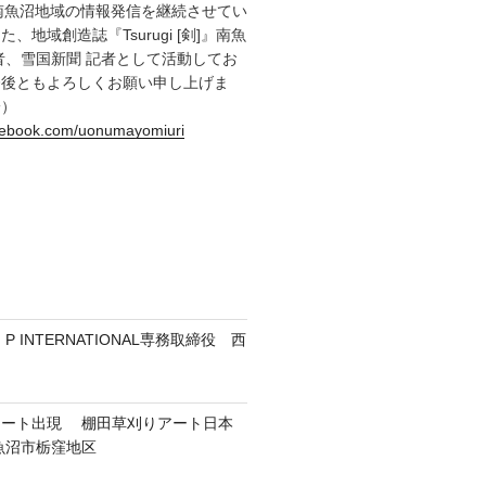
南魚沼地域の情報発信を継続させてい
、地域創造誌『Tsurugi [剣]』南魚
者、雪国新聞 記者として活動してお
今後ともよろしくお願い申し上げま
一）
acebook.com/uonumayomiuri
 INTERNATIONAL専務取締役 西
アート出現 棚田草刈りアート日本
魚沼市栃窪地区