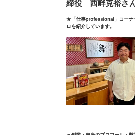
締役 西畔克裕さ
★「仕事
professional
」コーナ
ロを紹介しています。
＝創業・自身のプロフール・弊社