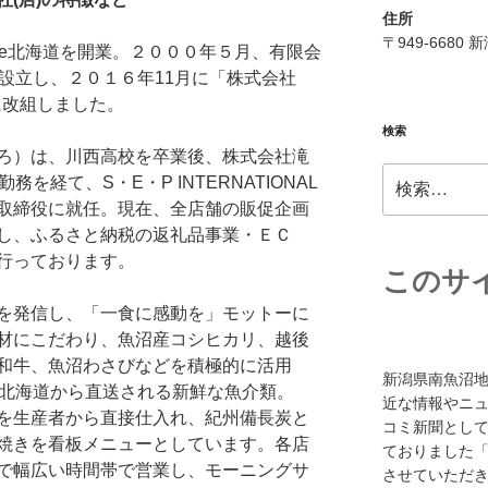
住所
〒949-6680
tle北海道を開業。２０００年５月、有限会
ALを設立し、２０１６年11月に「株式会社
L」に改組しました。
検索
ろ）は、川西高校を卒業後、株式会社滝
検
を経て、S・E・P INTERNATIONAL
索:
取締役に就任。現在、全店舗の販促企画
し、ふるさと納税の返礼品事業・ＥＣ
行っております。
このサ
を発信し、「一食に感動を」モットーに
材にこだわり、魚沼産コシヒカリ、越後
和牛、魚沼わさびなどを積極的に活用
新潟県南魚沼
では北海道から直送される新鮮な魚介類。
近な情報やニ
を生産者から直接仕入れ、紀州備長炭と
コミ新聞として
焼きを看板メニューとしています。各店
ておりました「
で幅広い時間帯で営業し、モーニングサ
させていただき