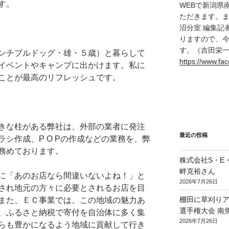
す。
WEBで新潟県
ただきます。また
沼分室 編集記
りますので、
す。（吉田栄
ンチブルドッグ・雄・５歳）と暮らして
https://www.f
イベントやキャンプに出かけます。私に
ことが最高のリフレッシュです。
きな柱がある弊社は、外部の業者に発注
最近の投稿
シ作成、P O Pの作成などの業務を、弊
務めております。
株式会社S・E・P
畔克裕さん
に「あのお店なら間違いないよね！」と
2026年7月26日
され地元の方々に必要とされるお店を目
棚田に草刈り
また、ＥＣ事業では、この地域の魅力あ
選手権大会 南
、ふるさと納税で寄付を自治体に多く集
2026年7月26日
らも豊かになるよう地域に貢献して行き