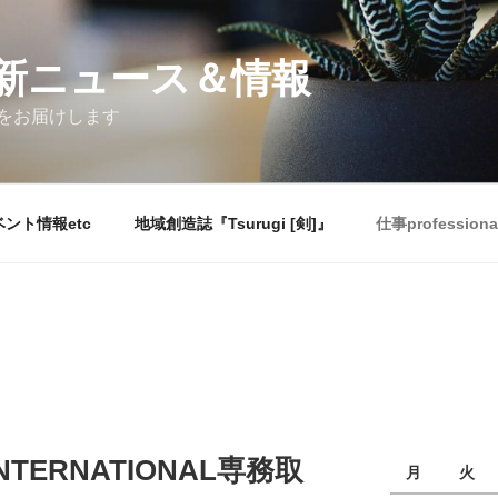
新ニュース＆情報
をお届けします
ント情報etc
地域創造誌『Tsurugi [剣]』
仕事professiona
NTERNATIONAL専務取
月
火